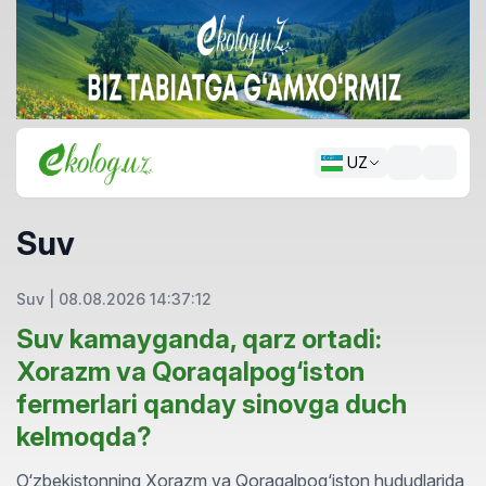
UZ
Suv
Suv
|
08.08.2026 14:37:12
Suv kamayganda, qarz ortadi:
Xorazm va Qoraqalpog‘iston
fermerlari qanday sinovga duch
kelmoqda?
O‘zbekistonning Xorazm va Qoraqalpog‘iston hududlarida