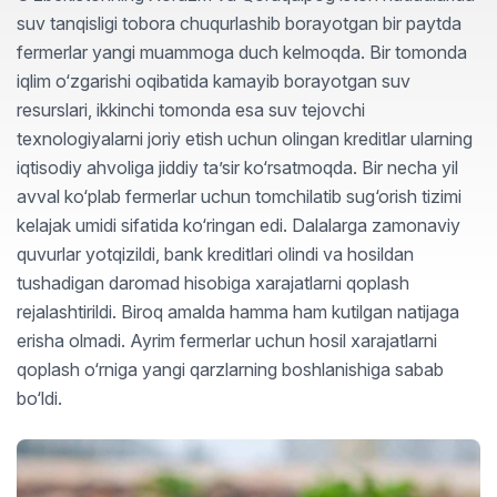
suv tanqisligi tobora chuqurlashib borayotgan bir paytda
fermerlar yangi muammoga duch kelmoqda. Bir tomonda
iqlim o‘zgarishi oqibatida kamayib borayotgan suv
resurslari, ikkinchi tomonda esa suv tejovchi
texnologiyalarni joriy etish uchun olingan kreditlar ularning
iqtisodiy ahvoliga jiddiy ta’sir ko‘rsatmoqda. Bir necha yil
avval ko‘plab fermerlar uchun tomchilatib sug‘orish tizimi
kelajak umidi sifatida ko‘ringan edi. Dalalarga zamonaviy
quvurlar yotqizildi, bank kreditlari olindi va hosildan
tushadigan daromad hisobiga xarajatlarni qoplash
rejalashtirildi. Biroq amalda hamma ham kutilgan natijaga
erisha olmadi. Ayrim fermerlar uchun hosil xarajatlarni
qoplash o‘rniga yangi qarzlarning boshlanishiga sabab
bo‘ldi.