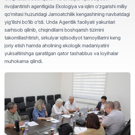
rivojlantirish agentligida Ekologiya va iqlim o‘zgarishi milliy
qo‘mitasi huzuridagi Jamoatchilik kengashining navbatdagi
yig‘ilishi bo‘lib o‘tdi. Unda Agentlik faoliyati yakunlari
sarhisob qilinib, chiqindilarni boshqarish tizimini
takomillashtirish, sirkulyar iqtisodiyot tamoyillarini keng
joriy etish hamda aholining ekologik madaniyatini
yuksaltirishga qaratilgan qator tashabbus va loyihalar
muhokama qilindi.