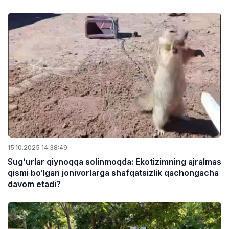
15.10.2025 14:38:49
Sug‘urlar qiynoqqa solinmoqda: Ekotizimning ajralmas
qismi bo‘lgan jonivorlarga shafqatsizlik qachongacha
davom etadi?