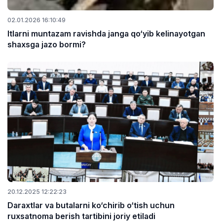
02.01.2026 16:10:49
Itlarni muntazam ravishda janga qo‘yib kelinayotgan
shaxsga jazo bormi?
20.12.2025 12:22:23
Daraxtlar va butalarni ko‘chirib o‘tish uchun
ruxsatnoma berish tartibini joriy etiladi