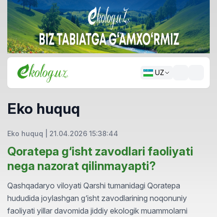
UZ
Eko huquq
Eko huquq
|
21.04.2026 15:38:44
Qoratepa g‘isht zavodlari faoliyati
nega nazorat qilinmayapti?
Qashqadaryo viloyati Qarshi tumanidagi Qoratepa
hududida joylashgan g‘isht zavodlarining noqonuniy
faoliyati yillar davomida jiddiy ekologik muammolarni