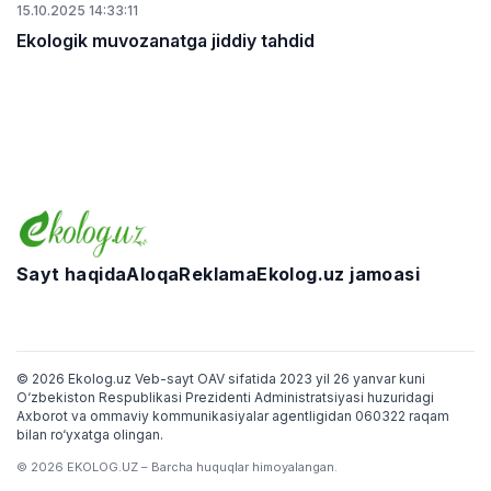
15.10.2025 14:33:11
Ekologik muvozanatga jiddiy tahdid
Sayt haqida
Aloqa
Reklama
Ekolog.uz jamoasi
Telegram
Facebook
Twitter
Instagram
YouTube
© 2026 Ekolog.uz Veb-sayt OAV sifatida 2023 yil 26 yanvar kuni
O‘zbekiston Respublikasi Prezidenti Administratsiyasi huzuridagi
Axborot va ommaviy kommunikasiyalar agentligidan 060322 raqam
bilan ro‘yxatga olingan.
© 2026 EKOLOG.UZ – Barcha huquqlar himoyalangan.