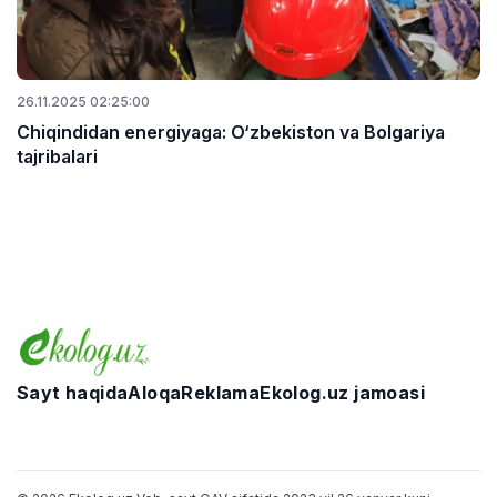
26.11.2025 02:25:00
Chiqindidan energiyaga: O‘zbekiston va Bolgariya
tajribalari
Sayt haqida
Aloqa
Reklama
Ekolog.uz jamoasi
Telegram
Facebook
Twitter
Instagram
YouTube