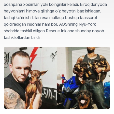
boshpana xodimlari yoki ko‘ngillilar keladi. Biroq dunyoda
hayvonlarni himoya qilishga o‘z hayotini bag‘ishlagan,
tashqi ko‘rinishi bilan esa mutlaqo boshqa taassurot
qoldiradigan insonlar ham bor. AQShning Nyu-York
shahrida tashkil etilgan Rescue Ink ana shunday noyob
tashkilotlardan biridir.