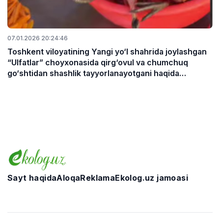
07.01.2026 20:24:46
Toshkent viloyatining Yangi yo‘l shahrida joylashgan
“Ulfatlar” choyxonasida qirg‘ovul va chumchuq
go‘shtidan shashlik tayyorlanayotgani haqida
ma’lumotlar kelib tushmoqda.
Sayt haqida
Aloqa
Reklama
Ekolog.uz jamoasi
Telegram
Facebook
Twitter
Instagram
YouTube