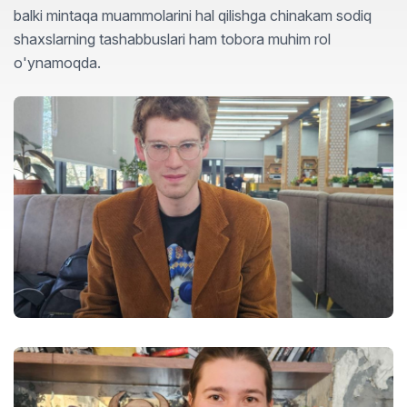
balki mintaqa muammolarini hal qilishga chinakam sodiq
shaxslarning tashabbuslari ham tobora muhim rol
o'ynamoqda.