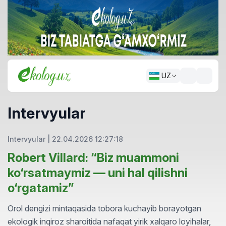
UZ
Intervyular
Intervyular
|
22.04.2026 12:27:18
Robert Villard: “Biz muammoni
ko‘rsatmaymiz — uni hal qilishni
o‘rgatamiz”
Orol dengizi mintaqasida tobora kuchayib borayotgan
ekologik inqiroz sharoitida nafaqat yirik xalqaro loyihalar,