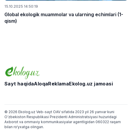
15.10.2025 14:50:19
Global ekologik muammolar va ularning echimlari (1-
qism)
Sayt haqida
Aloqa
Reklama
Ekolog.uz jamoasi
Telegram
Facebook
Twitter
Instagram
YouTube
© 2026 Ekolog.uz Veb-sayt OAV sifatida 2023 yil 26 yanvar kuni
O‘zbekiston Respublikasi Prezidenti Administratsiyasi huzuridagi
Axborot va ommaviy kommunikasiyalar agentligidan 060322 raqam
bilan ro‘yxatga olingan.