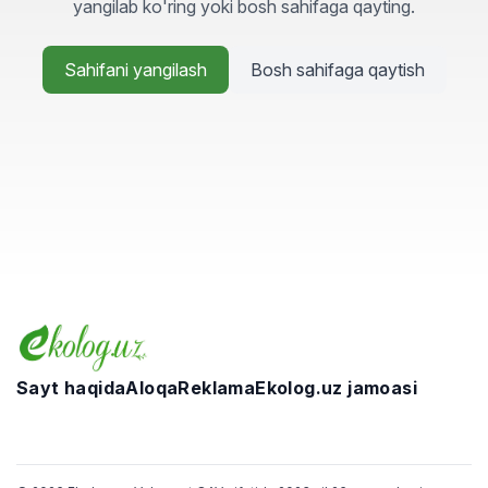
yangilab ko'ring yoki bosh sahifaga qayting.
Sahifani yangilash
Bosh sahifaga qaytish
Sayt haqida
Aloqa
Reklama
Ekolog.uz jamoasi
Telegram
Facebook
Twitter
Instagram
YouTube